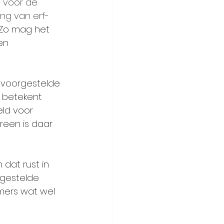
 voor de 
ng van erf- 
 Zo mag het 
en 
e voorgestelde 
g betekent 
ld voor 
reen is daar 
dat rust in 
 gestelde 
mers wat wel 