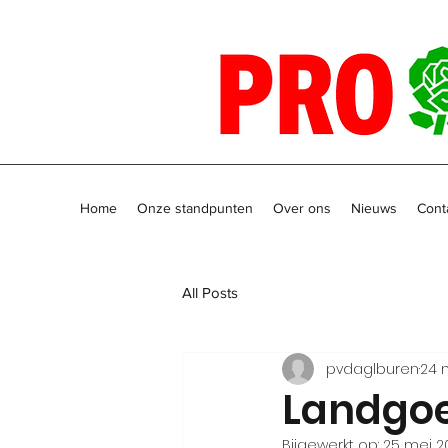
Home
Onze standpunten
Over ons
Nieuws
Cont
All Posts
pvdaglburen
24 
Landgoe
Bijgewerkt op:
25 mei 2