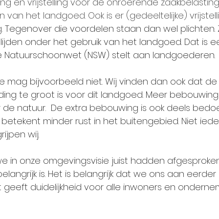
ng en vrijstelling voor de onroerende zaakbelasting
n het landgoed. Ook is er (gedeeltelijke) vrijstelli
.
 Tegenover die voordelen staan dan wel plichten.
lijden onder het gebruik van het landgoed. Dat is e
 Natuurschoonwet (NSW) stelt aan landgoederen.
ie mag bijvoorbeeld niet. Wij vinden dan ook dat d
iding te groot is voor dit landgoed. Meer bebouwin
 de natuur.  De extra bebouwing is ook deels bedoe
etekent minder rust in het buitengebied. Niet iede
ijpen wij. 
we in onze omgevingsvisie juist hadden afgesproken 
langrijk is. Het is belangrijk dat we ons aan eerder
 geeft duidelijkheid voor alle inwoners en onderne