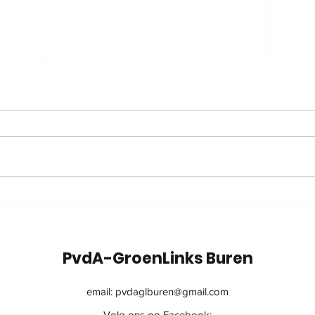
Zienswijze
Fina
omgevingsvisie
gem
Gelderland
PvdA-GroenLinks Buren
email:
pvdaglburen@gmail.com
Volg ons op Facebook: