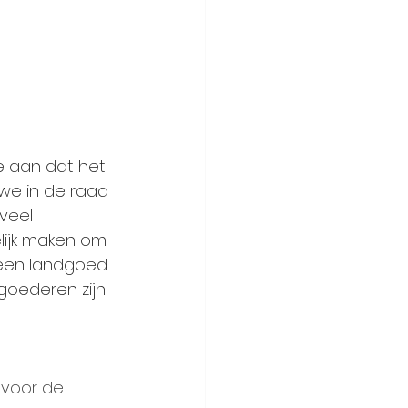
 aan dat het 
we in de raad 
veel 
ijk maken om 
een landgoed. 
dgoederen zijn 
 voor de 