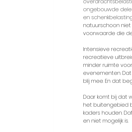
overdrachtsbelasti
ongebouwde delen va
en schenkbelasting
natuurschoon niet 
voorwaarde die de
Intensieve recreat
recreatieve uitbre
minder ruimte voor
evenementen. Dat b
blij mee. En dat begr
Daar komt bij dat 
het buitengebied be
kaders houden. Dat
en niet mogelijk is. 