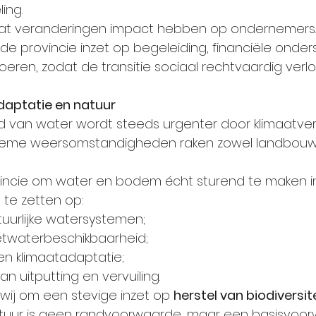
ing.
at veranderingen impact hebben op ondernemers.
 de provincie inzet op begeleiding, financiële onder
eren, zodat de transitie sociaal rechtvaardig verlo
daptatie en natuur
 van water wordt steeds urgenter door klimaatver
reme weersomstandigheden raken zowel landbouw 
incie om water en bodem écht sturend te maken in h
n te zetten op:
tuurlijke watersystemen;
twaterbeschikbaarheid;
n klimaatadaptatie;
n uitputting en vervuiling.
ij om een stevige inzet op 
herstel van biodiversite
atuur is geen randvoorwaarde, maar een basisvoo