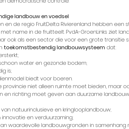
 en democratische controle.
ndige landbouw en voedsel
en de regio FruitDelta Rivierenland hebben een s
, met name in de fruitteelt. PvdA-GroenLinks ziet la
ar ook als een sector die voor een grote transitie s
n 
toekomstbestendig landbouwsysteem
 dat:
ersterkt;
 schoon water en gezonde bodem;
g is;
rdienmodel biedt voor boeren.
 provincie niet alleen ruimte moet bieden, maar ook
 en richting moet geven aan duurzame landbouwon
van natuurinclusieve en kringlooplandbouw;
n innovatie en verduurzaming;
van waardevolle landbouwgronden in samenhang 