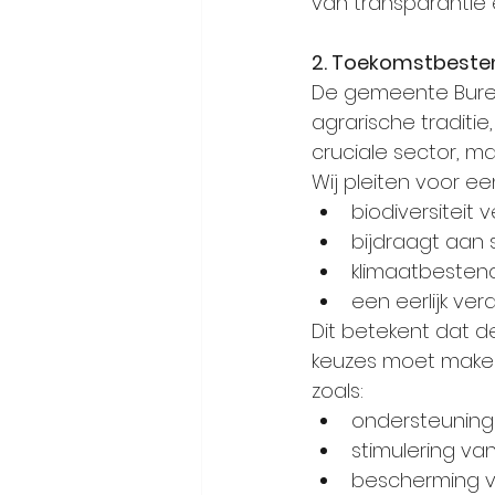
van transparantie
2. Toekomstbeste
De gemeente Buren 
agrarische traditie
cruciale sector, ma
Wij pleiten voor ee
biodiversiteit v
bijdraagt aan
klimaatbestendi
een eerlijk ve
Dit betekent dat de
keuzes moet maken
zoals:
ondersteuning 
stimulering va
bescherming 