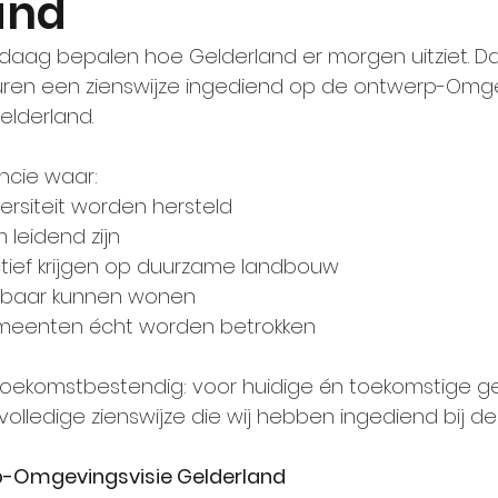
and
daag bepalen hoe Gelderland er morgen uitziet. D
uren een zienswijze ingediend op de ontwerp-Omge
elderland.
incie waar:
versiteit worden hersteld
leidend zijn
tief krijgen op duurzame landbouw
lbaar kunnen wonen
meenten écht worden betrokken
toekomstbestendig: voor huidige én toekomstige ge
olledige zienswijze die wij hebben ingediend bij de 
p-Omgevingsvisie Gelderland