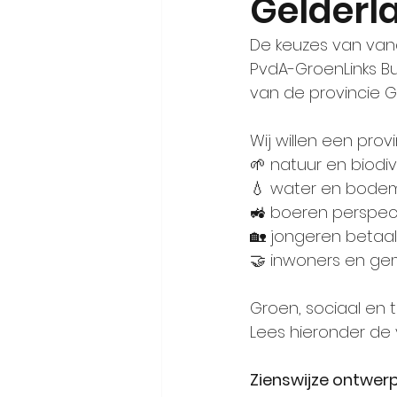
Gelderl
De keuzes van van
PvdA-GroenLinks B
van de provincie G
Wij willen een prov
🌱
 natuur en biodi
💧
 water en bodem 
🚜
 boeren perspec
🏡
 jongeren betaa
🤝
 inwoners en ge
Groen, sociaal en 
Lees hieronder de v
Zienswijze ontwer