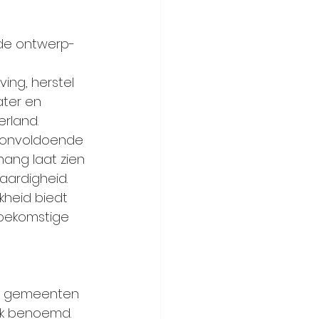
 de ontwerp-
ing, herstel 
ater en 
rland. 
g onvoldoende 
ang laat zien 
aardigheid.
kheid biedt 
oekomstige 
e gemeenten 
jk benoemd. 