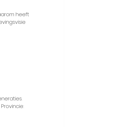
aarom heeft 
vingsvisie 
neraties.
Provincie: