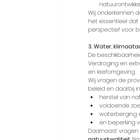
natuurontwikkel
Wij onderkennen d
het essentieel dat
perspectief voor bo
3. Water, klimaata
De beschikbaarheid
Verdroging en ext
en leefomgeving.
Wij vragen de prov
beleid en daarbij i
herstel van na
voldoende zoe
waterberging e
en beperking va
Daarnaast vragen w
natuurkwaliteit
. N