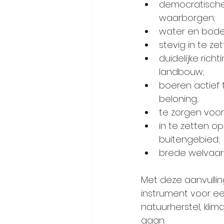
democratische 
waarborgen;
water en bodem
stevig in te ze
duidelijke ric
landbouw;
boeren actief 
beloning;
te zorgen voo
in te zetten o
buitengebied;
brede welvaart
Met deze aanvullin
instrument voor ee
natuurherstel, kli
gaan.