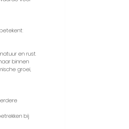
betekent:
atuur en rust.
aar binnen 
ische groei, 
verdere 
trekken bij 