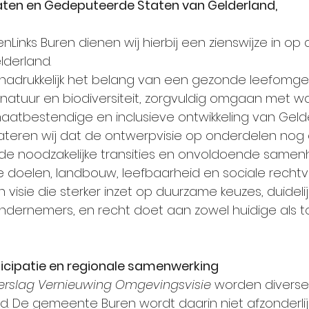
taten en Gedeputeerde Staten van Gelderland,
inks Buren dienen wij hierbij een zienswijze in op
lderland.
 nadrukkelijk het belang van een gezonde leefomgev
 natuur en biodiversiteit, zorgvuldig omgaan met w
atbestendige en inclusieve ontwikkeling van Gelde
stateren wij dat de ontwerpvisie op onderdelen no
 de noodzakelijke transities en onvoldoende samenh
 doelen, landbouw, leefbaarheid en sociale rechtv
n visie die sterker inzet op duurzame keuzes, duidelij
ndernemers, en recht doet aan zowel huidige als t
ticipatie en regionale samenwerking
verslag Vernieuwing Omgevingsvisie
 worden divers
. De gemeente Buren wordt daarin niet afzonderli