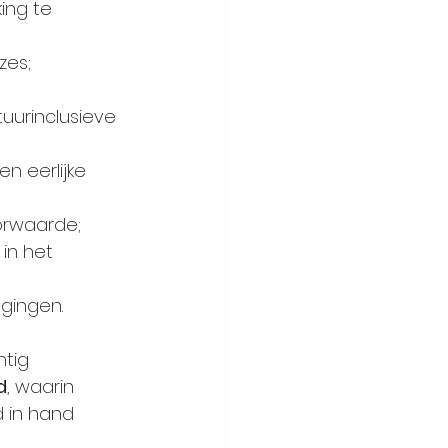
ing te 
zes;
uurinclusieve 
n eerlijke 
orwaarde;
in het 
egingen.
tig 
d
, waarin 
 in hand 