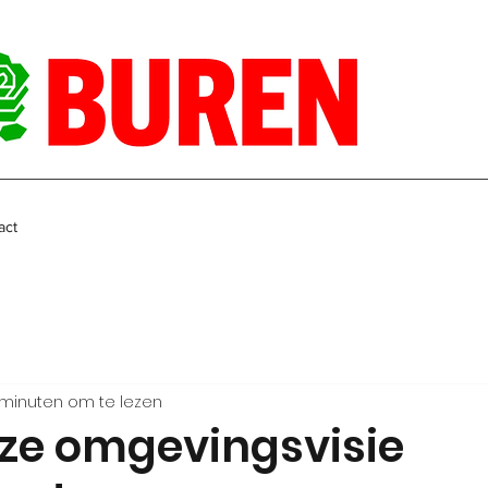
act
 minuten om te lezen
jze omgevingsvisie