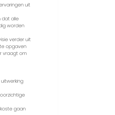
rvaringen uit 
 dat alle 
dig worden 
sie verder uit 
ote opgaven 
ar vraagt om 
uitwerking 
oorzichtige 
 koste gaan 