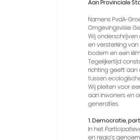
Aan Provinciale S
Namens PvdA-GroenL
Omgevingsvisie Ge
Wij onderschrijven
en versterking van
bodem en een klima
Tegelijkertijd con
richting geeft aan
tussen ecologische
Wij pleiten voor ee
aan inwoners en o
generaties.
1. Democratie, par
In het 
Participatie
en regio’s genoemd