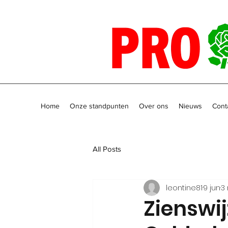
Home
Onze standpunten
Over ons
Nieuws
Cont
All Posts
leontine81
9 jun
3
Zienswi