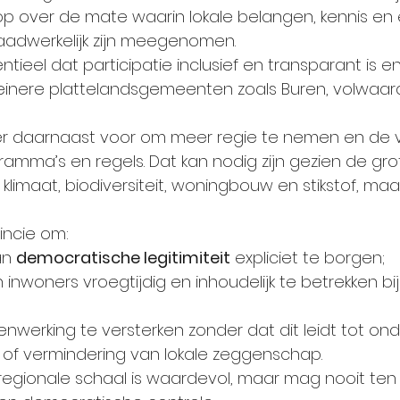
p over de mate waarin lokale belangen, kennis en e
adwerkelijk zijn meegenomen.
ntieel dat participatie inclusief en transparant is en
einere plattelandsgemeenten zoals Buren, volwaar
 er daarnaast voor om meer regie te nemen en de vi
ramma’s en regels. Dat kan nodig zijn gezien de gr
klimaat, biodiversiteit, woningbouw en stikstof, ma
incie om:
an 
democratische legitimiteit
 expliciet te borgen;
nwoners vroegtijdig en inhoudelijk te betrekken bij 
nwerking te versterken zonder dat dit leidt tot ond
 of vermindering van lokale zeggenschap.
egionale schaal is waardevol, maar mag nooit ten