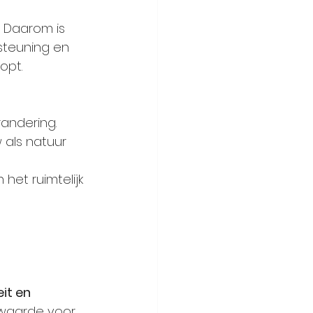
 Daarom is 
steuning en 
opt.
andering. 
als natuur 
et ruimtelijk 
it en 
rwaarde voor 