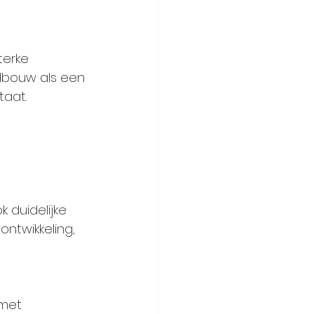
terke 
ndbouw als een 
taat.
 duidelijke 
twikkeling, 
met 